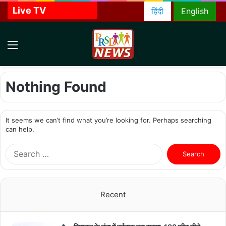
Live TV
हिंदी
English
Menu
S
f
Nothing Found
It seems we can’t find what you’re looking for. Perhaps searching
can help.
S
e
a
r
c
Recent
h
f
o