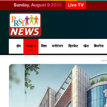
Sunday, August 9 2026
Live TV
होम
भारत
विश्व
मनोरंजन
क्रिकेट
खेल
बिजनेस
Adve