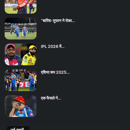
“बारिश-तूफान ने रोका…
IPL 2026 में…
एशिया कप 2025…
एक फैसले ने…