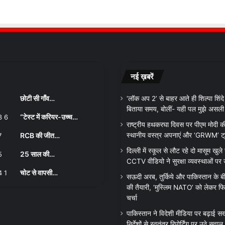
नई ख़बरें
छोटी सी गाँव…
‘लॉक अप 2’ से बाहर आते ही शिल्पा शिंदे ने
बिताया समय, बोलीं- यही पल मुझे असली व
“टेस्ट में करियर-उच्च…
राष्ट्रीय हथकरघा दिवस पर पीएम मोदी क
RCB की जीत…
स्थानीय वस्त्र अपनाएं और ‘GRWM’ ट्रेंड
दिल्ली में स्कूल से लौट रहे दो मासूम खुले न
25 साल की…
CCTV वीडियो ने सुरक्षा व्यवस्थाओं पर
चोट से वापसी…
सऊदी अरब, तुर्किये और पाकिस्तान के बी
की तैयारी, ‘मुस्लिम NATO’ को लेकर फिर
चर्चा
पाकिस्तान ने विदेशी मीडिया पर बढ़ाई सख
निर्देशों से स्वतंत्र रिपोर्टिंग पर उठे सवाल