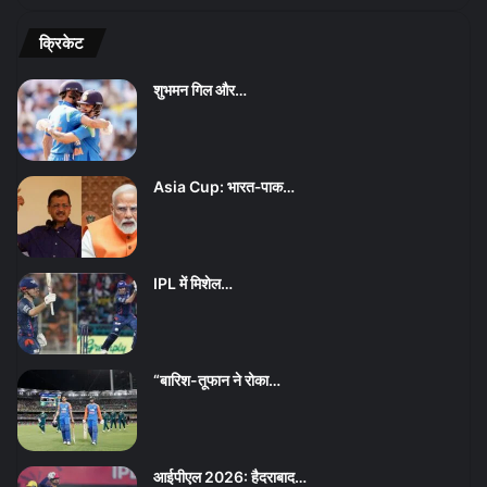
क्रिकेट
शुभमन गिल और…
Asia Cup: भारत‑पाक…
IPL में मिशेल…
“बारिश-तूफान ने रोका…
आईपीएल 2026: हैदराबाद…