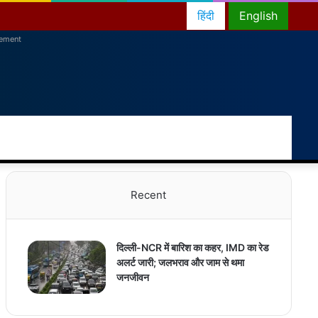
हिंदी
English
sement
RSS
Facebook
Twitter
YouTube
Instagram
Telegram
Random
Switch
Sea
Article
skin
for
Recent
दिल्ली-NCR में बारिश का कहर, IMD का रेड
अलर्ट जारी; जलभराव और जाम से थमा
जनजीवन