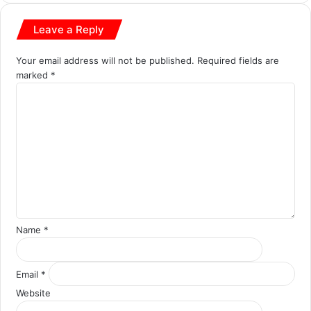
Leave a Reply
Your email address will not be published.
Required fields are
marked
*
C
o
m
m
e
n
t
*
Name
*
Email
*
Website