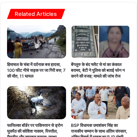
Related Articles
हिमाचल के चंबा में दर्दनाक बस हादसा,
बेंगलुरु के बंद फ्लैट से मां का कंकाल
100 फीट नीचे सड़क पर जा गिरी बस; 7
बरामद, बेटी ने पुलिस को बताई फोन न
की मौत, 11 घायल
करने की वजह; मामले की जांच तेज
फाजिल्का बॉर्डर पर पाकिस्तान से ड्रोन
BSP विधायक उमाशंकर सिंह का
घुसपैठ की कोशिश नाकाम, पिस्तौल,
राजकीय सम्मान के साथ अंतिम संस्कार,
मैगजीन और कारतूस बरामद; सुरक्षा
अंतिम विदाई में भावुक हुए BJP मंत्री