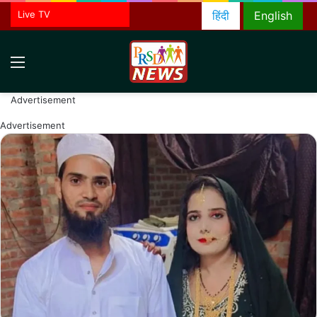
Live TV
हिंदी
English
Menu
S
fo
Advertisement
Advertisement