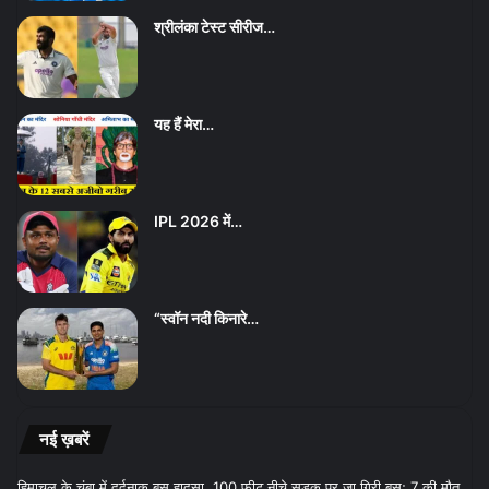
श्रीलंका टेस्ट सीरीज…
यह हैं मेरा…
IPL 2026 में…
“स्वॉन नदी किनारे…
नई ख़बरें
हिमाचल के चंबा में दर्दनाक बस हादसा, 100 फीट नीचे सड़क पर जा गिरी बस; 7 की मौत,