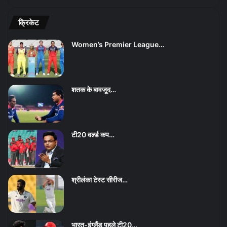
क्रिकेट
Women’s Premier League…
शतक के बावजूद…
टी20 वर्ल्ड कप…
श्रीलंका टेस्ट सीरीज…
भारत-इंग्लैंड पहले टी20…