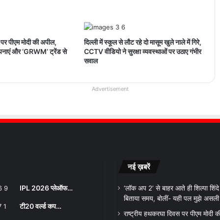
 पर पीएम मोदी की अपील,
दिल्ली में स्कूल से लौट रहे दो मासूम खुले नाले में गिरे,
अपनाएं और ‘GRWM’ ट्रेंड से
CCTV वीडियो ने सुरक्षा व्यवस्थाओं पर उठाए गंभीर
सवाल
Advertisement
नई ख़बरें
IPL 2026 प्लेऑफ…
‘लॉक अप 2’ से बाहर आते ही शिल्पा शिंदे ने
बिताया समय, बोलीं- यही पल मुझे असली व
टी20 वर्ल्ड कप…
राष्ट्रीय हथकरघा दिवस पर पीएम मोदी क