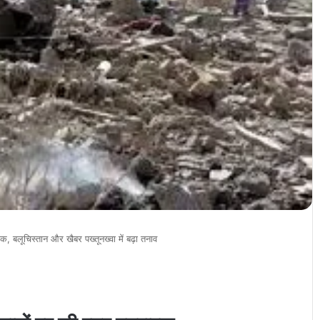
क, बलूचिस्तान और खैबर पख्तूनख्वा में बढ़ा तनाव