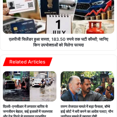
एलपीजी सिलेंडर हुआ सस्ता, 183.50 रुपये तक घटी कीमतें; जानिए
किन उपभोक्ताओं को मिलेगा फायदा
Related Articles
दिल्ली-एनसीआर में लगातार बारिश से
तरुण तेजपाल मामले में बड़ा फैसला, बॉम्बे
जनजीवन बेहाल, कई इलाकों में जलभराव
हाई कोर्ट ने बरी करने का आदेश पलटा; यौन
और पेड़ गिरने से यातायात प्रभावित
उत्पीड़न मामले में ठहराया दोषी