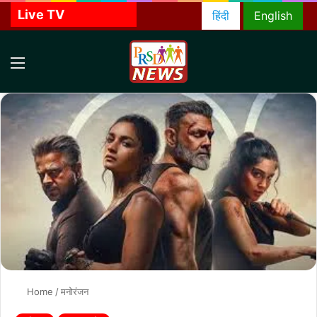
Live TV
हिंदी
English
Menu
S
f
Home
/
मनोरंजन