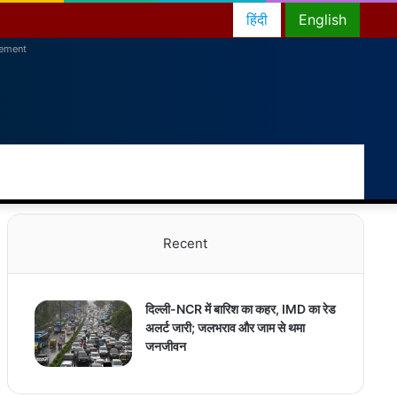
हिंदी
English
sement
RSS
Facebook
Twitter
YouTube
Instagram
Telegram
Random
Switch
Sea
Article
skin
for
Recent
दिल्ली-NCR में बारिश का कहर, IMD का रेड
अलर्ट जारी; जलभराव और जाम से थमा
जनजीवन