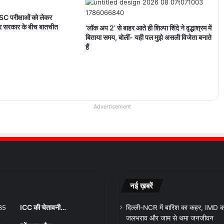
C परीक्षाओं को लेकर
और सरकार के बीच बातचीत
‘लॉक अप 2’ से बाहर आते ही शिल्पा शिंदे ने वृद्धाश्रम में
बिताया समय, बोलीं- यही पल मुझे असली विजेता बनाते
हैं
Advertisement
नई ख़बरें
ICC की चेतावनी…
दिल्ली-NCR में बारिश का कहर, IMD का
जलभराव और जाम से थमा जनजीवन