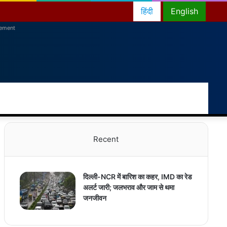
हिंदी
English
sement
RSS
Facebook
Twitter
YouTube
Instagram
Telegram
Random
Switch
Sea
Article
skin
for
Recent
दिल्ली-NCR में बारिश का कहर, IMD का रेड
अलर्ट जारी; जलभराव और जाम से थमा
जनजीवन