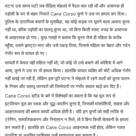
घटना उस समय घटी जब पीड़िता मोहल्ले में पैदल चल रही थी और अचानक ही
पड़ोसी के घर से बाहर निकले
Cane Corso
कुत्ते ने उस पर हमला कर दिया।
पुलिस के प्रारंभिक बयानों के मुताबिक़, यह कोई सड़क पर घूमने वाला आवारा कुत्ता
नहीं था, बल्कि पड़ोसी का पालतू कुत्ता था, जो बिना किसी स्पष्ट वजह के अचानक
से आक्रामक हो गया। कुछ गवाहों ने बताया कि कुत्ता जैसे ही महिला के करीब
पहुँचा, उसने झपट्टा मारा और उसे पकड़ लिया, जिससे महिला का चेहरा और गर्दन
गंभीर रूप से घायल हो गए।
घायलों में केवल यही महिला नहीं थी; जो कोई भी उसे बचाने की कोशिश में आगे
आया, कुत्ते ने उस पर भी हमला किया। हालांकि घायल व्यक्ति की चोटें अधिक गंभीर
नहीं बताई जा रही हैं, लेकिन इस पूरी घटना ने मोहल्ले में रहने वालों को कुत्ता पालन
के नियम और पालतू जानवरों की जिम्मेदारी पर गंभीर सवाल खड़े कर दिए हैं।
Cane Corso ब्रीड के बारे में विशेषज्ञों का कहना है कि यह मूल रूप से
इटालियन मूल का रक्षक और युद्ध-कालीन कुत्ता है, जिसकी मांसपेशियों, साहस और
आक्रामकता की क्षमता काफी अधिक होती है। यदि इन कुत्तों को सही तरीके से
ट्रेनिंग, सामाजिककरण और नियंत्रण न मिले, तो वे बिना किसी चेतावनी के हमला
कर सकते हैं। हालांकि हर Cane Corso आक्रामक नहीं होता, लेकिन गलत
परवरिश या अनुचित प्रशिक्षण उन्हें खतरनाक बना सकता है।