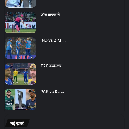
जोस बटलर ने…
IND vs ZIM:…
T20 वर्ल्ड कप…
PAK vs SL:…
नई ख़बरें