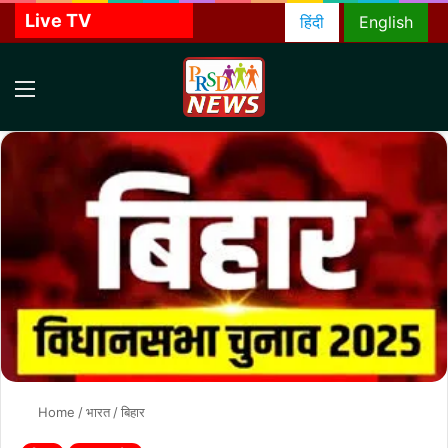
Live TV
हिंदी
English
Menu
S
f
Home
/
भारत
/
बिहार