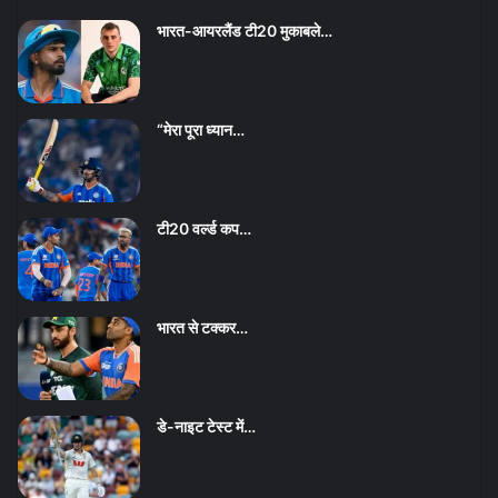
भारत-आयरलैंड टी20 मुकाबले…
“मेरा पूरा ध्यान…
टी20 वर्ल्ड कप…
भारत से टक्कर…
डे-नाइट टेस्ट में…