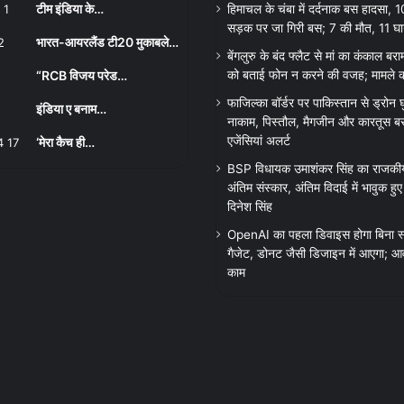
टीम इंडिया के…
हिमाचल के चंबा में दर्दनाक बस हादसा, 
सड़क पर जा गिरी बस; 7 की मौत, 11 घ
भारत-आयरलैंड टी20 मुकाबले…
बेंगलुरु के बंद फ्लैट से मां का कंकाल बरा
“RCB विजय परेड…
को बताई फोन न करने की वजह; मामले क
फाजिल्का बॉर्डर पर पाकिस्तान से ड्रोन
इंडिया ए बनाम…
नाकाम, पिस्तौल, मैगजीन और कारतूस बरा
एजेंसियां अलर्ट
‘मेरा कैच ही…
BSP विधायक उमाशंकर सिंह का राजकीय
अंतिम संस्कार, अंतिम विदाई में भावुक हु
दिनेश सिंह
OpenAI का पहला डिवाइस होगा बिना स्
गैजेट, डोनट जैसी डिजाइन में आएगा; आव
काम