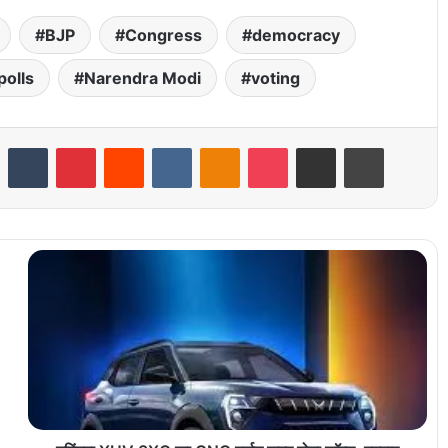
BJP
Congress
democracy
polls
Narendra Modi
voting
LinkedIn
Tumblr
Pinterest
Reddit
VKontakte
Odnoklassniki
Pocket
Share via Email
Print