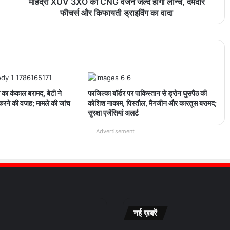
महिंद्रा XUV 3XO का CNG वर्जन जल्द होगा लॉन्च, दमदार
फीचर्स और किफायती ड्राइविंग का वादा
मां का कंकाल बरामद, बेटी ने
फाजिल्का बॉर्डर पर पाकिस्तान से ड्रोन घुसपैठ की
करने की वजह; मामले की जांच
कोशिश नाकाम, पिस्तौल, मैगजीन और कारतूस बरामद;
सुरक्षा एजेंसियां अलर्ट
Advertisement
नई ख़बरें