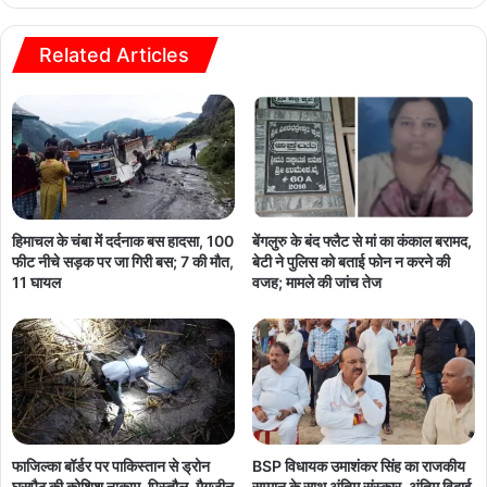
Related Articles
हिमाचल के चंबा में दर्दनाक बस हादसा, 100
बेंगलुरु के बंद फ्लैट से मां का कंकाल बरामद,
फीट नीचे सड़क पर जा गिरी बस; 7 की मौत,
बेटी ने पुलिस को बताई फोन न करने की
11 घायल
वजह; मामले की जांच तेज
फाजिल्का बॉर्डर पर पाकिस्तान से ड्रोन
BSP विधायक उमाशंकर सिंह का राजकीय
घुसपैठ की कोशिश नाकाम, पिस्तौल, मैगजीन
सम्मान के साथ अंतिम संस्कार, अंतिम विदाई