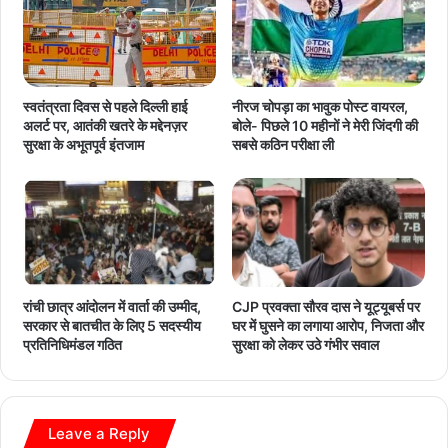
नीरज चोपड़ा का भावुक पोस्ट वायरल,
स्वतंत्रता दिवस से पहले दिल्ली हाई
बोले- पिछले 10 महीनों ने मेरी जिंदगी की
अलर्ट पर, आतंकी खतरे के मद्देनज़र
सबसे कठिन परीक्षा ली
सुरक्षा के अभूतपूर्व इंतजाम
रांची छात्र आंदोलन में वार्ता की उम्मीद,
CJP प्रवक्ता सौरव दास ने यूट्यूबर्स पर
सरकार से बातचीत के लिए 5 सदस्यीय
घर में घुसने का लगाया आरोप, निजता और
प्रतिनिधिमंडल गठित
सुरक्षा को लेकर उठे गंभीर सवाल
Leave a Reply