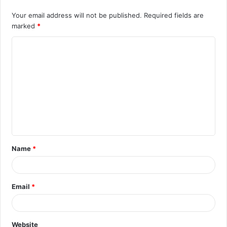
Your email address will not be published.
Required fields are
marked
*
C
o
m
m
e
n
t
Name
*
*
Email
*
Website