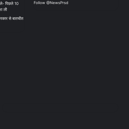
Follow @NewsPrsd
ले- पिछले 10
षा ली
, सरकार से बातचीत