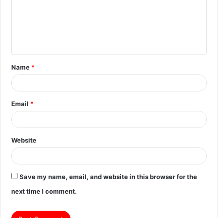
m
e
n
t
Name
*
*
Email
*
Website
Save my name, email, and website in this browser for the
next time I comment.