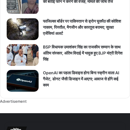
को बताई फोन न करने की वजह; मामले की जांच तेज
फाजिल्का बॉर्डर पर पाकिस्तान से ड्रोन घुसपैठ की कोशिश
नाकाम, पिस्तौल, मैगजीन और कारतूस बरामद; सुरक्षा
एजेंसियां अलर्ट
BSP विधायक उमाशंकर सिंह का राजकीय सम्मान के साथ
अंतिम संस्कार, अंतिम विदाई में भावुक हुए BJP मंत्री दिनेश
सिंह
OpenAI का पहला डिवाइस होगा बिना स्क्रीन वाला AI
गैजेट, डोनट जैसी डिजाइन में आएगा; आवाज से होंगे कई
काम
Advertisement