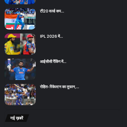
टी20 वर्ल्ड कप…
IPL 2026 में…
आईसीसी रैंकिंग में…
रोहित-रिकेल्टन का तूफान,…
नई ख़बरें