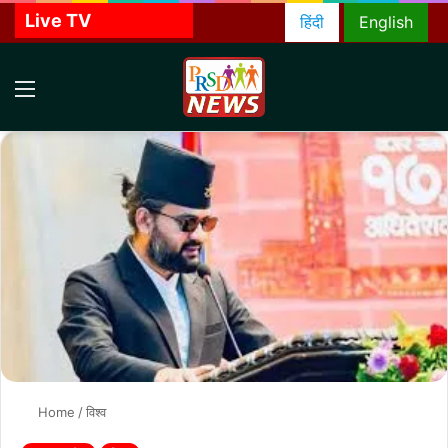
Live TV
हिंदी
English
Menu
S
f
Home
/
विश्व