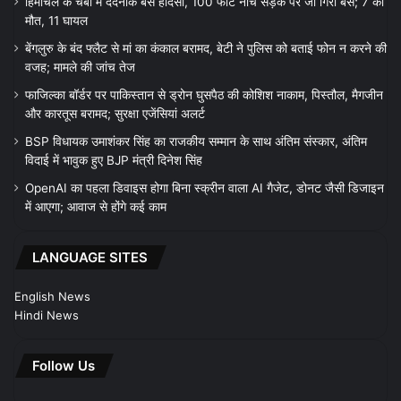
हिमाचल के चंबा में दर्दनाक बस हादसा, 100 फीट नीचे सड़क पर जा गिरी बस; 7 की
मौत, 11 घायल
बेंगलुरु के बंद फ्लैट से मां का कंकाल बरामद, बेटी ने पुलिस को बताई फोन न करने की
वजह; मामले की जांच तेज
फाजिल्का बॉर्डर पर पाकिस्तान से ड्रोन घुसपैठ की कोशिश नाकाम, पिस्तौल, मैगजीन
और कारतूस बरामद; सुरक्षा एजेंसियां अलर्ट
BSP विधायक उमाशंकर सिंह का राजकीय सम्मान के साथ अंतिम संस्कार, अंतिम
विदाई में भावुक हुए BJP मंत्री दिनेश सिंह
OpenAI का पहला डिवाइस होगा बिना स्क्रीन वाला AI गैजेट, डोनट जैसी डिजाइन
में आएगा; आवाज से होंगे कई काम
LANGUAGE SITES
English News
Hindi News
Follow Us