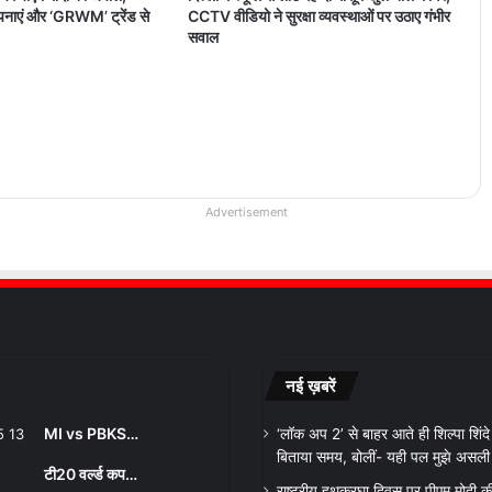
अपनाएं और ‘GRWM’ ट्रेंड से
CCTV वीडियो ने सुरक्षा व्यवस्थाओं पर उठाए गंभीर
सवाल
Advertisement
नई ख़बरें
MI vs PBKS…
‘लॉक अप 2’ से बाहर आते ही शिल्पा शिंदे ने
बिताया समय, बोलीं- यही पल मुझे असली व
टी20 वर्ल्ड कप…
राष्ट्रीय हथकरघा दिवस पर पीएम मोदी क