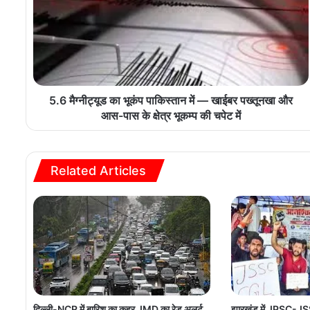
5.6 मैग्नीट्यूड का भूकंप पाकिस्तान में — खाईबर पख्तूनखा और
आस-पास के क्षेत्र भूकम्प की चपेट में
Related Articles
दिल्ली-NCR में बारिश का कहर, IMD का रेड अलर्ट
झारखंड में JPSC-JSS