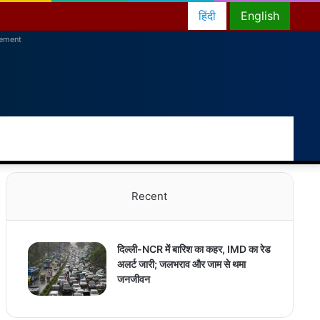
हिंदी
English
sement
RSS
Facebook
Twitter
YouTube
Instagram
Telegram
Random
Switch
Sea
Article
skin
for
Recent
दिल्ली-NCR में बारिश का कहर, IMD का रेड
अलर्ट जारी; जलभराव और जाम से थमा
जनजीवन