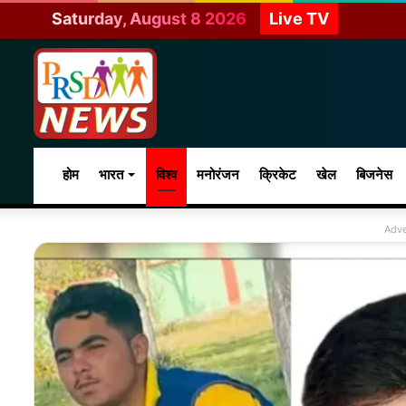
Saturday, August 8 2026
Live TV
होम
भारत
विश्व
मनोरंजन
क्रिकेट
खेल
बिजनेस
Adve