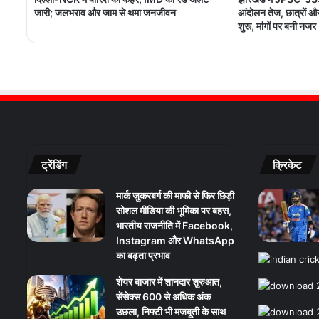
जारी; जलभराव और जाम से थमा जनजीवन
आंदोलन तेज, छात्रों 
शुरू, मांगों पर बनी नजर
ट्रेंडिंग
क्रिकेट
मार्क जुकरबर्ग की माफी से फिर छिड़ी
सोशल मीडिया की भूमिका पर बहस,
भारतीय राजनीति में Facebook,
Instagram और WhatsApp
का बढ़ता प्रभाव
शेयर बाजार में शानदार शुरुआत,
सेंसेक्स 600 से अधिक अंक
उछला, निफ्टी भी मजबूती के साथ