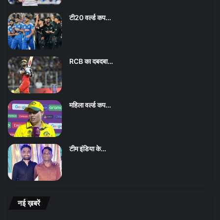
टी20 वर्ल्ड कप…
RCB का दबदबा…
महिला वर्ल्ड कप…
टीम इंडिया के…
नई ख़बरें