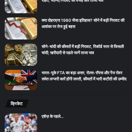
राहत, जानिए गिरावट की वजह और ताजा भाव
क्या दोहराएगा 1980 जैसा इतिहास? सोने में बड़ी गिरावट की
आशंका पर तेज हुई बहस
सोने-चांदी की कीमतों में बड़ी गिरावट, रिकॉर्ड स्तर से फिसली
चांदी; खरीदारी से पहले जानें ताजा भाव
भारत-यूके FTA का बड़ा असर, रोल्स-रॉयस और रेंज रोवर
समेत लग्जरी कारें होंगी सस्ती, कीमतों में भारी कटौती की उम्मीद
क्रिकेट
एशेज़ के पहले…