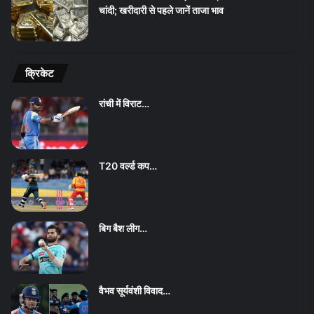
चांदी; खरीदारी से पहले जानें ताजा भाव
क्रिकेट
रांची में विराट…
T20 वर्ल्ड कप…
बिग बैश लीग…
वैभव सूर्यवंशी विवाद…