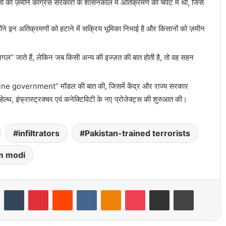
ं की ज़मीनें कांग्रेस सरकारों के शासनकाल में अतिक्रमण की चपेट में थीं, जिसे
होंने इन अतिक्रमणों को हटाने में सक्रिय भूमिका निभाई है और किसानों को ज़मीन
 निगल” जाते हैं, लेकिन जब किसी अन्य की इज्ज़त की बात होती है, तो वह सहन
gine government” मॉडल की बात की, जिसमें केंद्र और राज्य सरकार
्थ, इंफ्रास्ट्रक्चर एवं कनेक्टिविटी के नए प्रोजेक्ट्स की शुरुआत की।
infiltrators
Pakistan-trained terrorists
m modi
LinkedIn
Tumblr
Pinterest
Reddit
VKontakte
Odnoklassniki
Pocket
Share via Email
Print