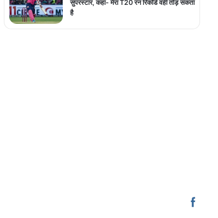
सुपरस्टार, कहा- मेरा T20 रन रिकॉर्ड वही तोड़ सकता
है