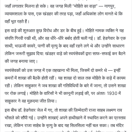
जहाँ लगातार मिलना हो सके। वह जगह मिली “मोहिते का वाड़ा” — नागपुर,
व्यायामशाला के पास, एक खंडहर की तरह पड़ा, जहाँ अधिकांश लोग मानते थे कि
वहाँ भूत रहते हैं।
इस वाड़े की शुरुआत कुछ विरोध और डर के बीच हुई। मोहिते नामक व्यक्ति ने यह
संपत्ति गिरवी रखी थी, और वह धीरे-धीरे बर्बाद होती चली गई। डॉ. हेडगेवार के एक
साथी, भाऊजी कावरे, पत्नी की मृत्यु के बाद वहाँ रहने लगे थे और उन्होंने साधारण
लेकिन जरूरी सुझाव दिया: खंडहर वाड़े को स्वयंसेवकों द्वारा साफ-सफाई कर बैठने
की जगह बनाया जाए।
स्वयंसेवकों को उस जगह में एक तहखाना भी मिला, जिसमें दो कमरे थे — इन्हीं
कमरों में शाखा की बैठकें होती रहीं। यह शाखा दो साल तक मोहिते के वाड़े में कायम
रही। लेकिन साहूकार ने जब शाखा की गतिविधियों के बारे में जाना, तो उसने शाखा
पर रोक लगाई। मोहिते के वारिसों ने भी कानूनी लड़ाई की, पर अंततः 1930 में
साहूकार ने वह मुक़दमा जीत लिया।
इस बीच डॉ. हेडगेवार जेल में गए, तो शाखा की ज़िम्मेदारी राजा साहब लक्ष्मण राव
भोंसले को सौंपी गई। उन्होंने शाखाएं अपने हाथीखाने में स्थापित करने का प्रस्ताव
रखा, लेकिन राजा साहेब के मृत्यु के बाद यह सिलसिला नहीं चल सका। तब मंदिर