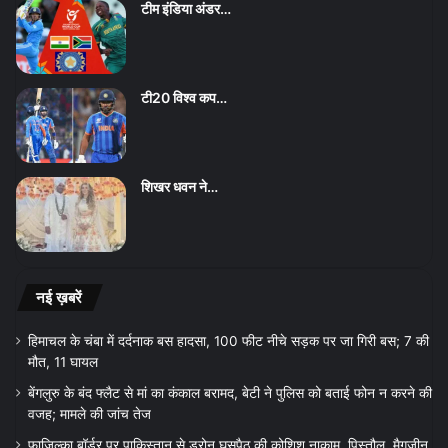
टीम इंडिया अंडर…
टी20 विश्व कप…
शिखर धवन ने…
नई ख़बरें
हिमाचल के चंबा में दर्दनाक बस हादसा, 100 फीट नीचे सड़क पर जा गिरी बस; 7 की
मौत, 11 घायल
बेंगलुरु के बंद फ्लैट से मां का कंकाल बरामद, बेटी ने पुलिस को बताई फोन न करने की
वजह; मामले की जांच तेज
फाजिल्का बॉर्डर पर पाकिस्तान से ड्रोन घुसपैठ की कोशिश नाकाम, पिस्तौल, मैगजीन