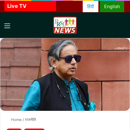
Live TV
हिंदी
English
Menu
S
f
Home
/
राजनीति