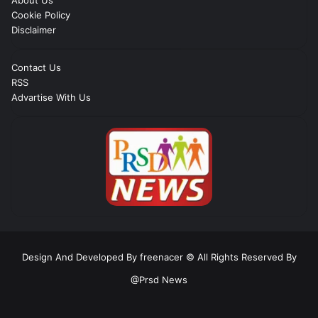
About Us
Cookie Policy
Disclaimer
Contact Us
RSS
Advartise With Us
Design And Developed By freenacer
© All Rights Reserved By
@Prsd News
RSS
Facebook
Twitter
YouTube
Instagram
Telegram