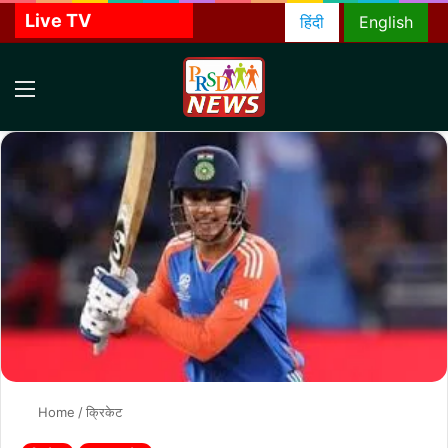
Live TV
हिंदी
English
Menu
S
f
Home
/
क्रिकेट