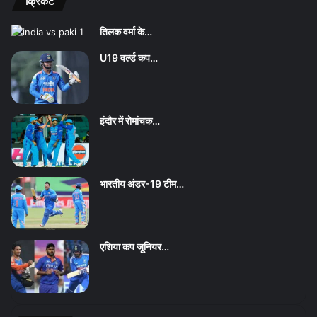
क्रिकेट
तिलक वर्मा के…
U19 वर्ल्ड कप…
इंदौर में रोमांचक…
भारतीय अंडर-19 टीम…
एशिया कप जूनियर…