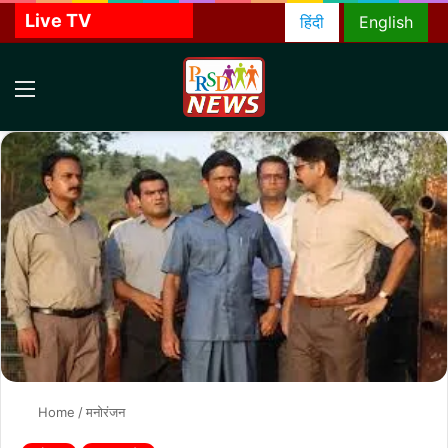
Live TV
हिंदी
English
Menu
S
f
Home
/
मनोरंजन