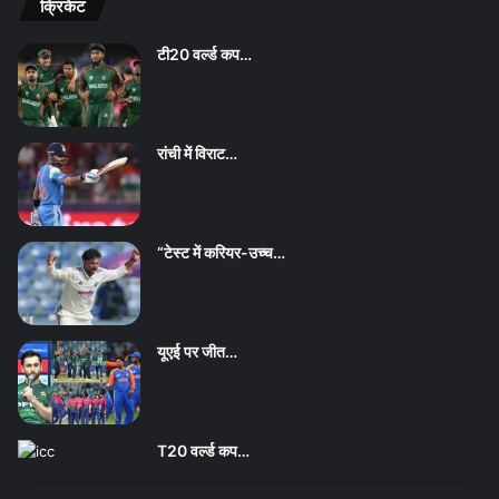
क्रिकेट
टी20 वर्ल्ड कप…
रांची में विराट…
“टेस्ट में करियर-उच्च…
यूएई पर जीत…
T20 वर्ल्ड कप…