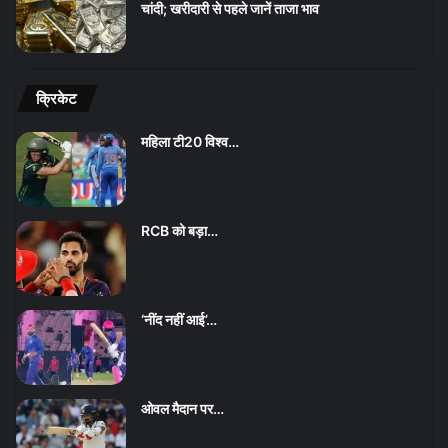
चांदी; खरीदारी से पहले जानें ताजा भाव
क्रिकेट
महिला टी20 विश्व…
RCB को बड़ा…
‘नींद नहीं आई’…
ओवल मैदान पर…