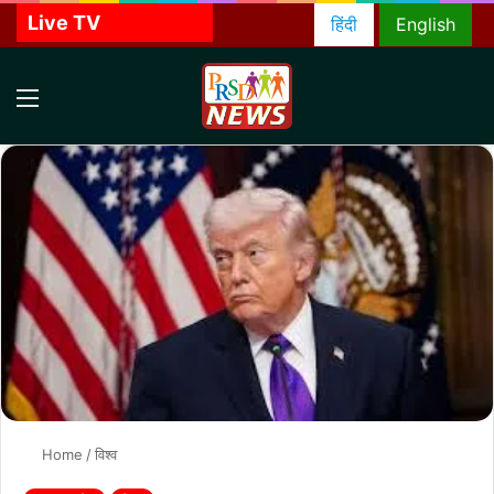
Live TV
हिंदी
English
Menu
S
f
Home
/
विश्व