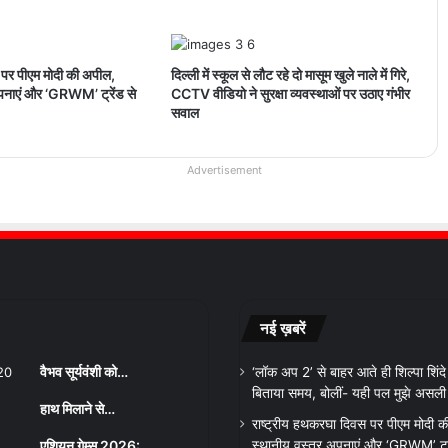
 पर पीएम मोदी की अपील,
दिल्ली में स्कूल से लौट रहे दो मासूम खुले नाले में गिरे,
अपनाएं और ‘GRWM’ ट्रेंड से
CCTV वीडियो ने सुरक्षा व्यवस्थाओं पर उठाए गंभीर
सवाल
Advertisement
नई ख़बरें
वैभव सूर्यवंशी को…
‘लॉक अप 2’ से बाहर आते ही शिल्पा शिंदे ने
बिताया समय, बोलीं- यही पल मुझे असली व
हाथ मिलाने से…
राष्ट्रीय हथकरघा दिवस पर पीएम मोदी क
एशियन गेम्स 2026:…
स्थानीय वस्त्र अपनाएं और ‘GRWM’ ट्रेंड