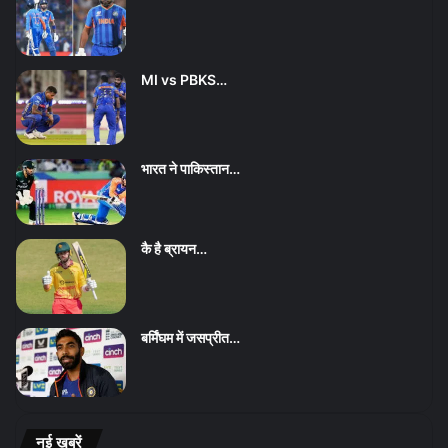
MI vs PBKS…
भारत ने पाकिस्तान…
कै है ब्रायन…
बर्मिंघम में जसप्रीत…
नई ख़बरें