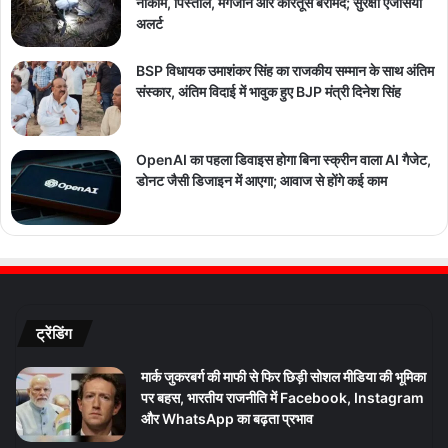
नाकाम, पिस्तौल, मैगजीन और कारतूस बरामद; सुरक्षा एजेंसियां
अलर्ट
BSP विधायक उमाशंकर सिंह का राजकीय सम्मान के साथ अंतिम
संस्कार, अंतिम विदाई में भावुक हुए BJP मंत्री दिनेश सिंह
OpenAI का पहला डिवाइस होगा बिना स्क्रीन वाला AI गैजेट,
डोनट जैसी डिजाइन में आएगा; आवाज से होंगे कई काम
ट्रेंडिंग
मार्क जुकरबर्ग की माफी से फिर छिड़ी सोशल मीडिया की भूमिका
पर बहस, भारतीय राजनीति में Facebook, Instagram
और WhatsApp का बढ़ता प्रभाव