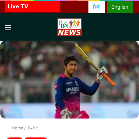
Live TV
हिंदी
English
Menu
S
f
Home
/
क्रिकेट