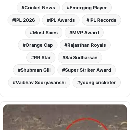
Cricket News
Emerging Player
IPL 2026
IPL Awards
IPL Records
Most Sixes
MVP Award
Orange Cap
Rajasthan Royals
RR Star
Sai Sudharsan
Shubman Gill
Super Striker Award
Vaibhav Sooryavanshi
young cricketer