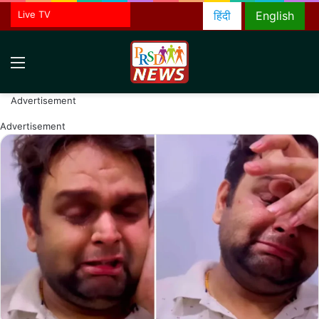
Live TV
हिंदी
English
Menu
S
fo
Advertisement
Advertisement