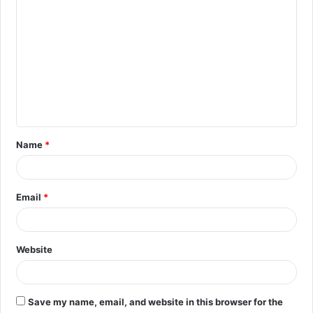
C
o
m
m
e
n
t
Name
*
*
Email
*
Website
Save my name, email, and website in this browser for the