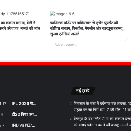
मां का कंकाल बरामद, बेटी ने
फाजिल्का बॉर्डर पर पाकिस्तान से ड्रोन घुसपैठ की
करने की वजह; मामले की जांच
कोशिश नाकाम, पिस्तौल, मैगजीन और कारतूस बरामद;
सुरक्षा एजेंसियां अलर्ट
Advertisement
नई ख़बरें
IPL 2026 के…
हिमाचल के चंबा में दर्दनाक बस हादसा, 
सड़क पर जा गिरी बस; 7 की मौत, 11 घ
टी20 विश्व कप…
बेंगलुरु के बंद फ्लैट से मां का कंकाल बरा
IND vs NZ:…
को बताई फोन न करने की वजह; मामले क