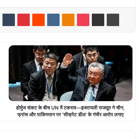
LinkedIn
Tumblr
Pinterest
Reddit
VKontakte
Odnoklassniki
Pocket
Share via Email
Print
होर्मुज संकट के बीच UN में टकराव—इजरायली राजदूत ने चीन,
फ्रांस और पाकिस्तान पर ‘सीक्रेट डील’ के गंभीर आरोप लगाए