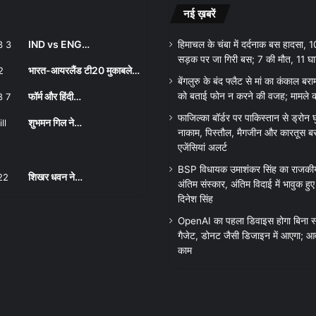
नई ख़बरें
IND vs ENG…
हिमाचल के चंबा में दर्दनाक बस हादसा, 
सड़क पर जा गिरी बस; 7 की मौत, 11 घ
भारत-आयरलैंड टी20 मुकाबले…
बेंगलुरु के बंद फ्लैट से मां का कंकाल बरा
फॉर्म और हिंदी…
को बताई फोन न करने की वजह; मामले क
फाजिल्का बॉर्डर पर पाकिस्तान से ड्रोन
शुभमन गिल ने…
नाकाम, पिस्तौल, मैगजीन और कारतूस बरा
एजेंसियां अलर्ट
BSP विधायक उमाशंकर सिंह का राजकीय
शिखर धवन ने…
अंतिम संस्कार, अंतिम विदाई में भावुक हु
दिनेश सिंह
OpenAI का पहला डिवाइस होगा बिना स्
गैजेट, डोनट जैसी डिजाइन में आएगा; आव
काम