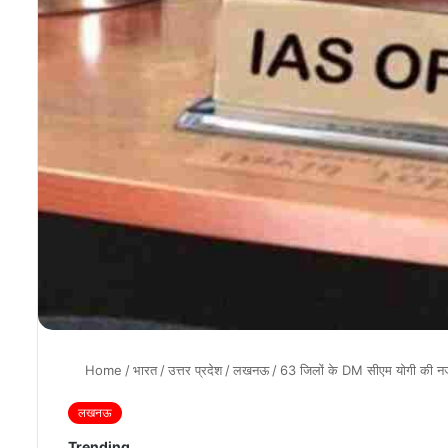
Home
/
भारत
/
उत्तर प्रदेश
/
लखनऊ
/
63 जिलों के DM सीएम योगी की नजर 
लखनऊ
Trending