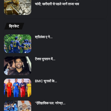
चांदी; खरीदारी से पहले जानें ताजा भाव
क्रिकेट
श्रीलंका ए ने…
टैक्स भुगतान में…
BMC चुनावों के…
“ऐतिहासिक पल: नरेन्द्र…