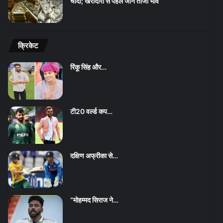
चांदी; खरीदारी से पहले जानें ताजा भाव
क्रिकेट
रिंकू सिंह और…
टी20 वर्ल्ड कप…
दक्षिण अफ्रीका से…
“मोहम्मद सिराज ने…