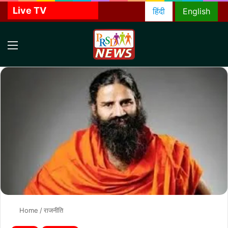
Live TV
हिंदी
English
Menu
S
f
Home
/
राजनीति