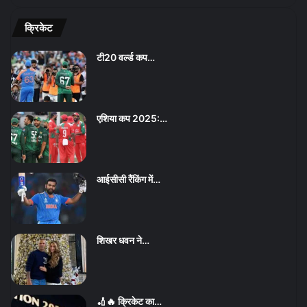
क्रिकेट
टी20 वर्ल्ड कप…
एशिया कप 2025:…
आईसीसी रैंकिंग में…
शिखर धवन ने…
🏏🔥 क्रिकेट का…