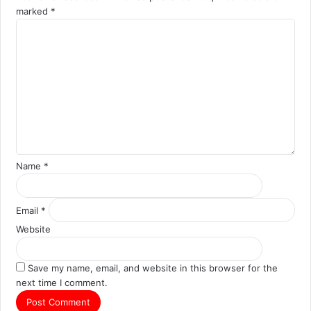
marked
*
C
o
m
m
e
n
t
*
Name
*
Email
*
Website
Save my name, email, and website in this browser for the
next time I comment.