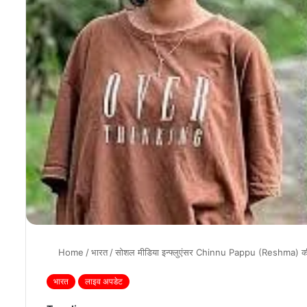
Home
/
भारत
/
सोशल मीडिया इन्फ्लुएंसर Chinnu Pappu (Reshma) की मौ
भारत
लाइव अपडेट