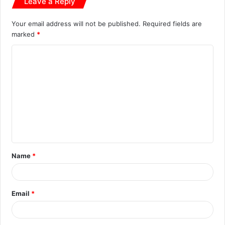
Leave a Reply
Your email address will not be published.
Required fields are
marked
*
C
o
m
m
e
n
t
Name
*
*
Email
*