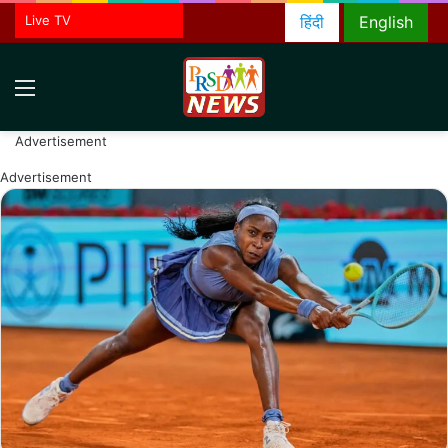
Live TV
हिंदी
English
Menu
S
fo
Advertisement
Advertisement