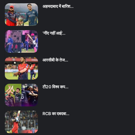
अहमदाबाद में बारिश…
‘नींद नहीं आई’…
आरसीबी के तेज…
टी20 विश्व कप…
RCB का दबदबा…