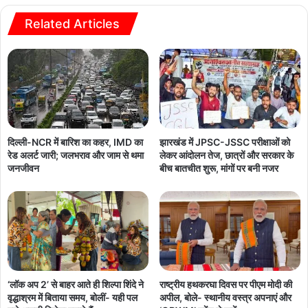
Related Articles
दिल्ली-NCR में बारिश का कहर, IMD का
झारखंड में JPSC-JSSC परीक्षाओं को
रेड अलर्ट जारी; जलभराव और जाम से थमा
लेकर आंदोलन तेज, छात्रों और सरकार के
जनजीवन
बीच बातचीत शुरू, मांगों पर बनी नजर
‘लॉक अप 2’ से बाहर आते ही शिल्पा शिंदे ने
राष्ट्रीय हथकरघा दिवस पर पीएम मोदी की
वृद्धाश्रम में बिताया समय, बोलीं- यही पल
अपील, बोले- स्थानीय वस्त्र अपनाएं और