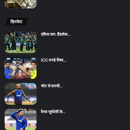
क्रिकेट
एशिया कप: हैंडशेक…
ICC वनडे विश्व…
चोट से वापसी…
वैभव सूर्यवंशी के…