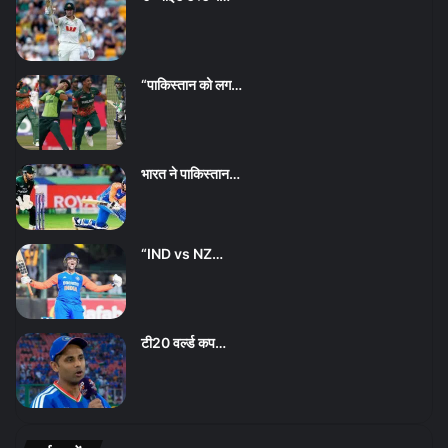
“पाकिस्तान को लग…
भारत ने पाकिस्तान…
“IND vs NZ…
टी20 वर्ल्ड कप…